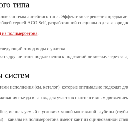
ого типа
жные системы линейного типа. Эффективные решения предлага
щей серией ACO Self, разработанной специально для загородно
) из полимербетона
;
следующий отвод воды с участка.
ать другие типы подключения к подземной ливневке: через загл
ы систем
ми исполнения (см. каталог), которые оптимально подходят для
уживания въезда в гараж, для участков с интенсивным движением
line, используемый в условиях малой монтажной глубины (глубин
5 см) – каналы из полимербетона имеют кант из оцинкованной ст