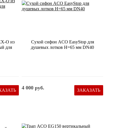
X-O из
Сухой сифон ACO EasyStop для
ый для
душевых лотков Н=65 мм DN40
4 000 руб.
КАЗАТЬ
ЗАКАЗАТЬ