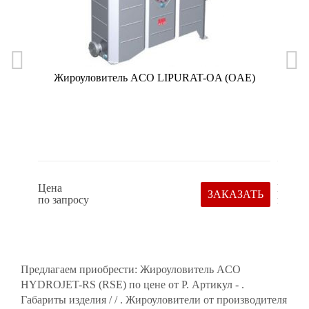
Жироуловитель ACO LIPURAT-OA (OAE)
Жиро
Цена
Цена
ЗАКАЗАТЬ
по запросу
по зап
Предлагаем приобрести: Жироуловитель ACO
HYDROJET-RS (RSE) по цене от Р. Артикул - .
Габариты изделия / / . Жироуловители от производителя