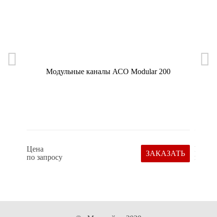
Модульные каналы АСО Modular 200
Жиро
Цена
Цена
ЗАКАЗАТЬ
по запросу
по зап