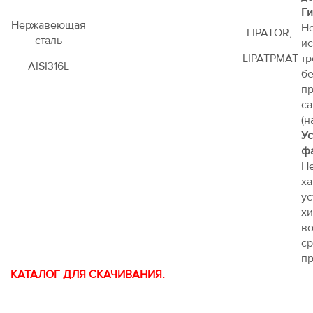
Ги
Нержавеющая
Н
LIPATOR,
сталь
ис
LIPATPMAT
тр
AISI316L
бе
п
са
(н
Ус
ф
Н
ха
ус
хи
в
ср
пр
КАТАЛОГ ДЛЯ СКАЧИВАНИЯ.