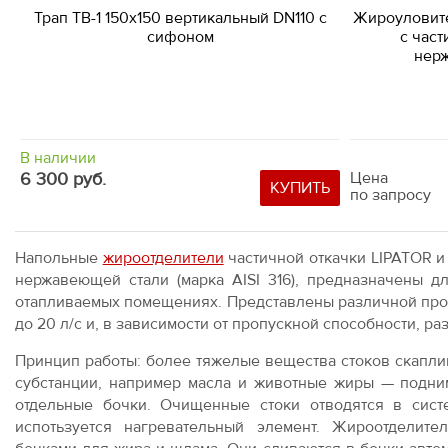
Трап ТВ-1 150х150 вертикальный DN110 с
Жироуловите
сифоном
с част
нерж
В наличии
6 300 руб.
Цена
КУПИТЬ
по запросу
Напольные
жироотделители
частичной откачки LIPATOR и
нержавеющей стали (марка AISI 316), предназначены д
отапливаемых помещениях. Представлены различной проп
до 20 л/с и, в зависимости от пропускной способности, р
Принцип работы: более тяжелые вещества стоков скаплив
субстанции, например масла и животные жиры — подним
отдельные бочки. Очищенные стоки отводятся в сист
испотьзуется нагревательный элемент. Жироотделит