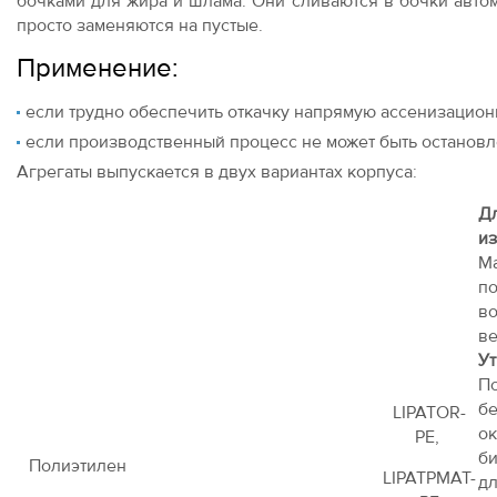
бочками для жира и шлама. Они сливаются в бочки авто
просто заменяются на пустые.
Применение:
если трудно обеспечить откачку напрямую ассенизацио
если производственный процесс не может быть остановл
Агрегаты выпускается в двух вариантах корпуса:
Д
и
М
п
в
в
У
П
LIPATOR-
о
PE,
б
Полиэтилен
LIPATPMAT-
д