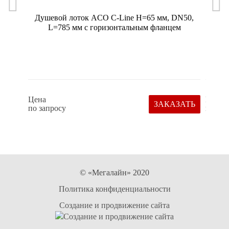
Душевой лоток ACO С-Line H=65 мм, DN50,
Реви
L=785 мм c горизонтальным фланцем
190
Цена
Цена
ЗАКАЗАТЬ
по запросу
по зап
© «Мегалайн» 2020
Политика конфиденциальности
Создание и продвижение сайта